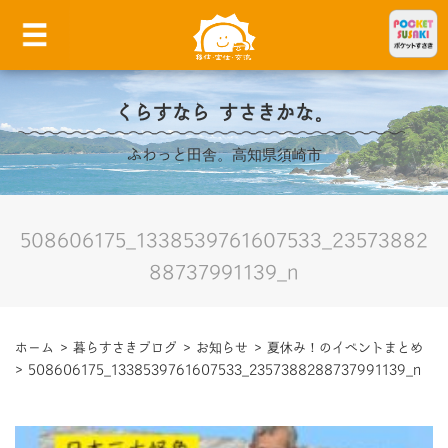
くらすなら すさきかな。
ふわっと田舎。高知県須崎市
508606175_1338539761607533_23573882
88737991139_n
ホーム
>
暮らすさきブログ
>
お知らせ
>
夏休み！のイベントまとめ
>
508606175_1338539761607533_2357388288737991139_n