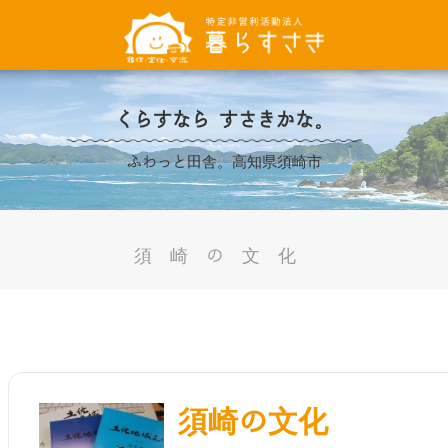
くらすなら すさきかな。
ふわっと田舎。高知県須崎市
須崎の文化
須崎の文化