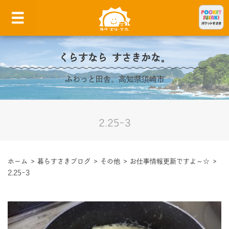
くらすなら すさきかな。
ふわっと田舎。高知県須崎市
2.25-3
ホーム
>
暮らすさきブログ
>
その他
>
お仕事情報更新ですよ～☆
>
2.25-3