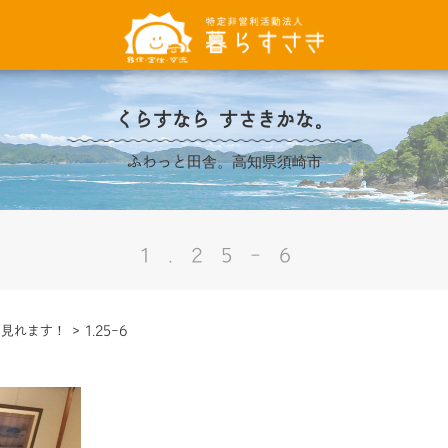
くらすなら すさきかな。
ふわっと田舎。高知県須崎市
1.25-6
が見れます！
>
1.25-6