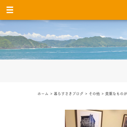
ホーム
>
暮らすさきブログ
>
その他
>
貴重なもの