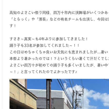
高知のよさこい祭り同様、四万十市内に演舞場がいくつかあ
『とらっく』や『濱長』などの有名チームも出演し、今回は
す！
すさき～真実～も4年ぶりに参加してきました！
踊り子も33名が参加してくれました～！！
この日はめちゃくちゃ良いお天気にも恵まれましたが…暑い！
本祭より暑かったのでは！？というくらい暑くて汗だくでした
よさこい四万十が初めての踊り子も多くいましたが、暑い中
～！」と言ってくれたのでよかったです♪