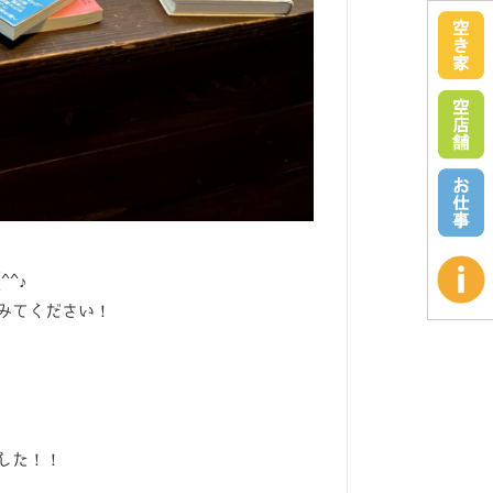
^♪
みてください！
！
した！！