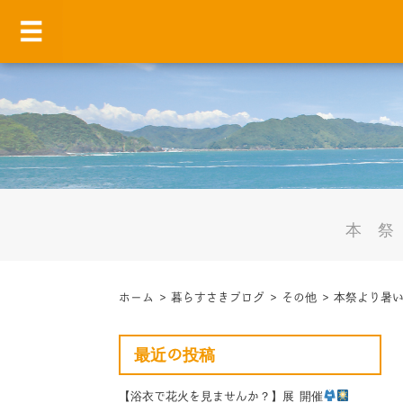
本
ホーム
>
暮らすさきブログ
>
その他
>
本祭より暑
最近の投稿
【浴衣で花火を見ませんか？】展 開催