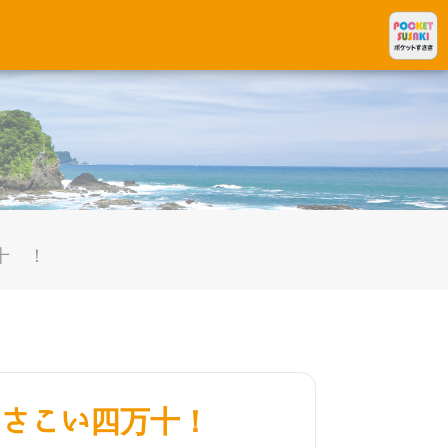
十！
さこい四万十！