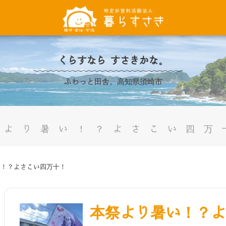
くらすなら すさきかな。
ふわっと田舎。高知県須崎市
祭より暑い！？よさこい四万
い！？よさこい四万十！
本祭より暑い！？よ