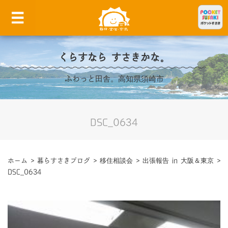
くらすなら すさきかな。
ふわっと田舎。高知県須崎市
DSC_0634
ホーム
>
暮らすさきブログ
>
移住相談会
>
出張報告 in 大阪＆東京
>
DSC_0634