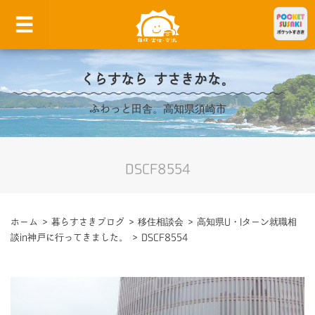
くらすなら すさきかな。
ふわっと田舎。高知県須崎市
DSCF8554
ホーム
>
暮らすさきブログ
>
移住相談会
>
高知県U・Iターン就職相
談in神戸に行ってきました。
>
DSCF8554