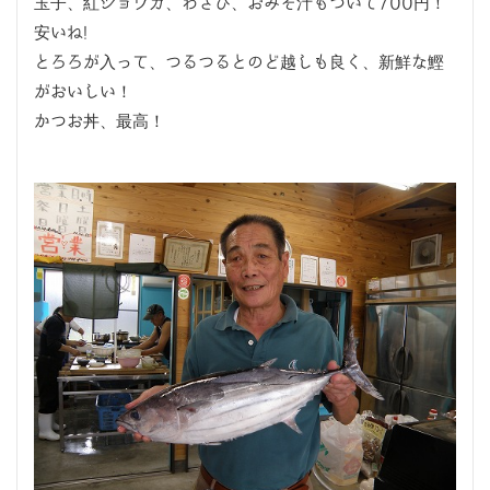
玉子、紅ショウガ、わさび、おみそ汁もついて700円！
安いね!
とろろが入って、つるつるとのど越しも良く、新鮮な鰹
がおいしい！
かつお丼、最高！