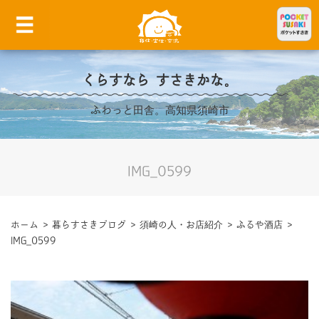
くらすなら すさきかな。
ふわっと田舎。高知県須崎市
IMG_0599
ホーム
>
暮らすさきブログ
>
須崎の人・お店紹介
>
ふるや酒店
>
IMG_0599