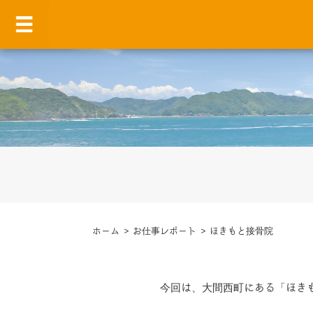
ホーム
>
お仕事レポート
>
ほきもと接骨院
今回は、大間西町にある「ほきも