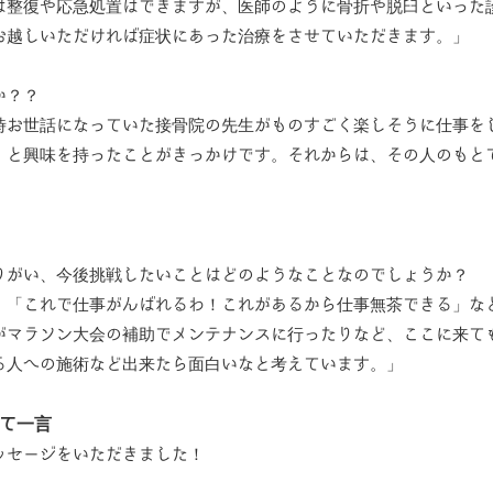
は整復や応急処置はできますが、医師のように骨折や脱臼といった
お越しいただければ症状にあった治療をさせていただきます。」
か？？
時お世話になっていた接骨院の先生がものすごく楽しそうに仕事を
』と興味を持ったことがきっかけです。それからは、その人のもと
」
りがい、今後挑戦したいことはどのようなことなのでしょうか？
」「これで仕事がんばれるわ！これがあるから仕事無茶できる」な
がマラソン大会の補助でメンテナンスに行ったりなど、ここに来て
る人への施術など出来たら面白いなと考えています。」
けて一言
ッセージをいただきました！