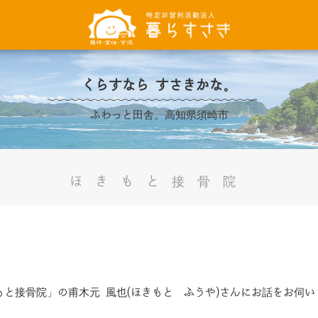
くらすなら すさきかな。
ふわっと田舎。高知県須崎市
ほきもと接骨院
と接骨院」の甫木元 風也(ほきもと ふうや)さんにお話をお伺い