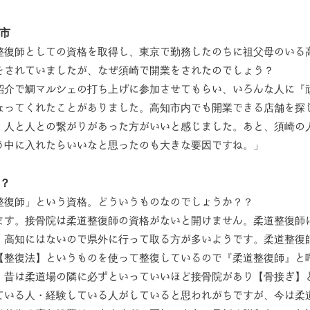
市
整復師としての資格を取得し、東京で勤務したのちに祖父母のいる
をされていましたが、なぜ須崎で開業をされたのでしょう？
紹介で鯛マルシェの打ち上げに参加させてもらい、いろんな人に『
なってくれたことがありました。高知市内でも開業できる店舗を探
、人と人との繋がりがあった方がいいと感じました。あと、須崎の
う中に入れたらいいなと思ったのも大きな要因ですね。」
？
整復師」という資格。どういうものなのでしょうか？？
ます。接骨院は柔道整復師の資格がないと開けません。柔道整復師
、高知にはないので県外に行って取る方が多いようです。柔道整復
【整復法】というものを使って整復しているので『柔道整復師』と
、昔は柔道場の隣に必ずといっていいほど接骨院があり【骨接ぎ】
ている人・経験している人がしていると思われがちですが、今は柔