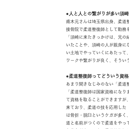
●人と人との繋がりが多い須崎
甫木元さんは埼玉県出身。柔道
接骨院で柔道整復師として勤務
「須崎に来たきっかけは、兄の
いたことや、須崎の人が親身に
い土地でやっていくにあたって
ワークや繋がりが良く、そうい
●柔道整復師ってどういう資格
あまり聞きなじみのない「柔道
「柔道整復師は国家資格になり
て資格を取ることができますが
来ており、柔道の技を応用した
は骨折・脱臼というケガが多く
道と名前がつくので柔道をやっ