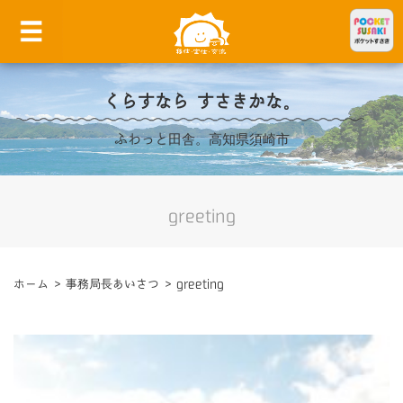
くらすなら すさきかな。
ふわっと田舎。高知県須崎市
greeting
ホーム
>
事務局長あいさつ
>
greeting