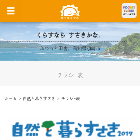
くらすなら すさきかな。
ふわっと田舎。高知県須崎市
チラシ-表
ホーム
>
自然と暮らすさき
>
チラシ-表