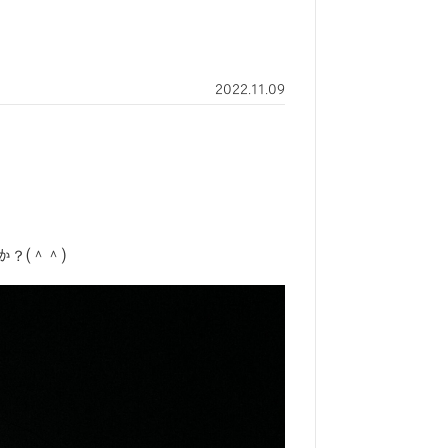
2022.11.09
？(＾＾)