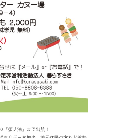
の『須ノ浦』まで出航！
グホリデー参加者、地元住民の方など総勢