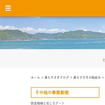
ホーム
>
暮らすさきブログ
>
暮らすさきの取組み
その他の事業新着
防災植物と石ころアート