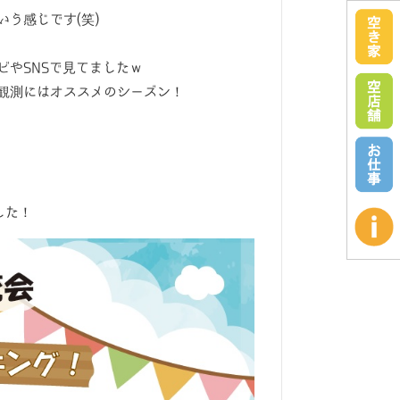
う感じです(笑)
やSNSで見てましたｗ
観測にはオススメのシーズン！
した！