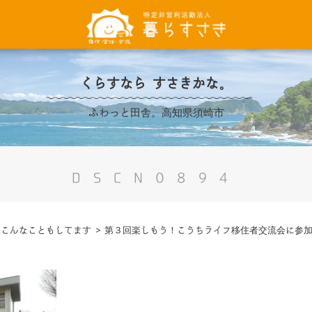
くらすなら すさきかな。
ふわっと田舎。高知県須崎市
DSCN0894
>
こんなこともしてます
>
第３回楽しもう！こうちライフ移住者交流会に参