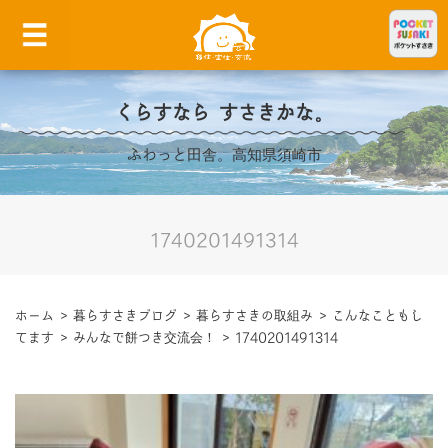
くらすなら すさきかな。
ふわっと田舎。高知県須崎市
1740201491314
ホーム
>
暮らすさきブログ
>
暮らすさきの取組み
>
こんなこともし
てます
>
みんなで餅つき交流会！
>
1740201491314