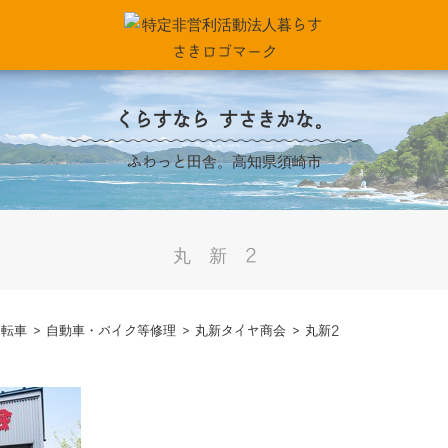
くらすなら すさきかな。
ふわっと田舎。高知県須崎市
丸新2
自転車
>
自動車・バイク等修理
>
丸新タイヤ商会
>
丸新2