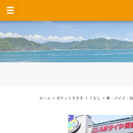
ホーム
>
ポケットすさき
>
くらし
>
車・バイク・