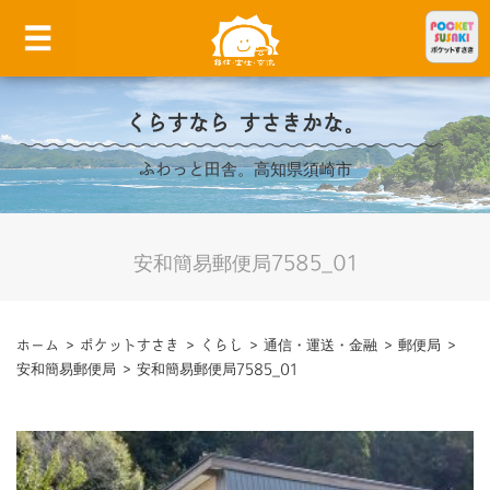
くらすなら すさきかな。
ふわっと田舎。高知県須崎市
安和簡易郵便局7585_01
ホーム
>
ポケットすさき
>
くらし
>
通信・運送・金融
>
郵便局
>
安和簡易郵便局
>
安和簡易郵便局7585_01