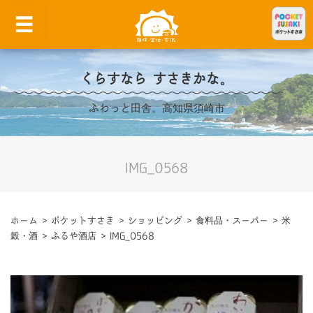
くらすなら すさきかな。
ふわっと田舎。高知県須崎市
IMG_0568
ホーム
>
ポケットすさき
>
ショッピング
>
食料品・スーパー
>
米
穀・酒
>
ふるや酒店
>
IMG_0568