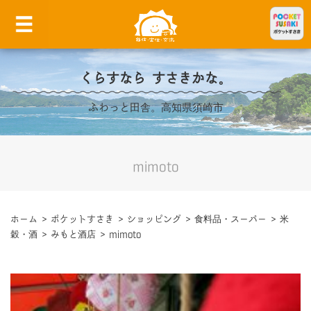
くらすなら すさきかな。
ふわっと田舎。高知県須崎市
mimoto
ホーム
>
ポケットすさき
>
ショッピング
>
食料品・スーパー
>
米
穀・酒
>
みもと酒店
>
mimoto