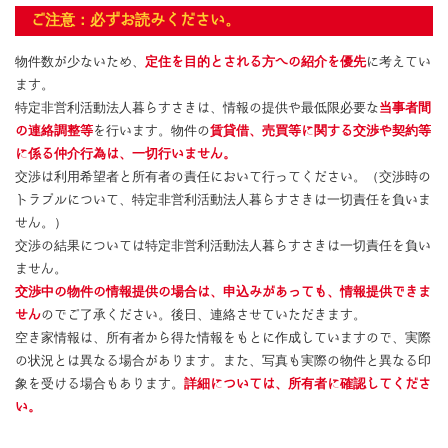
ご注意：必ずお読みください。
物件数が少ないため、
定住を目的とされる方への紹介を優先
に考えてい
ます。
特定非営利活動法人暮らすさきは、情報の提供や最低限必要な
当事者間
の連絡調整等
を行います。物件の
賃貸借、売買等に関する交渉や契約等
に係る仲介行為は、一切行いません。
交渉は利用希望者と所有者の責任において行ってください。（交渉時の
トラブルについて、特定非営利活動法人暮らすさきは一切責任を負いま
せん。）
交渉の結果については特定非営利活動法人暮らすさきは一切責任を負い
ません。
交渉中の物件の情報提供の場合は、申込みがあっても、情報提供できま
せん
のでご了承ください。後日、連絡させていただきます。
空き家情報は、所有者から得た情報をもとに作成していますので、実際
の状況とは異なる場合があります。また、写真も実際の物件と異なる印
象を受ける場合もあります。
詳細については、所有者に確認してくださ
い。