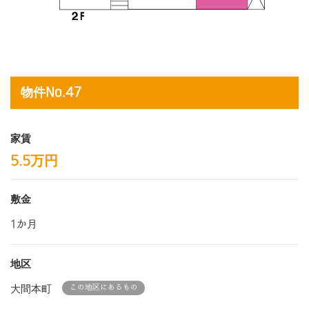
物件No.47
家賃
5.5万円
敷金
1か月
地区
大間本町
この地区にあるもの