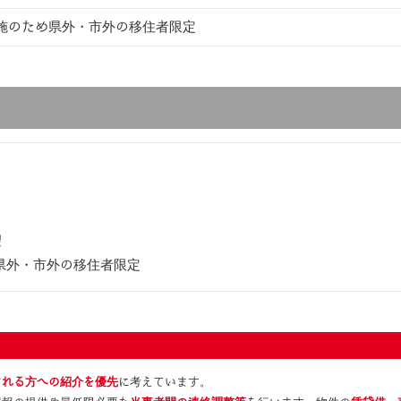
施のため県外・市外の移住者限定
）
望
県外・市外の移住者限定
。
される方への紹介を優先
に考えています。