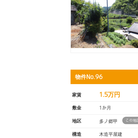
物件No.96
1.5万円
家賃
敷金
1か月
この地
地区
多ノ郷甲
構造
木造平屋建