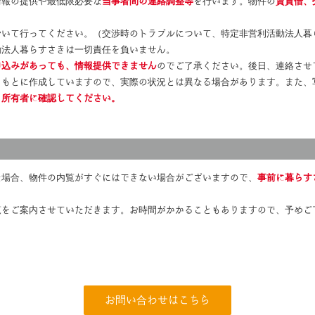
情報の提供や最低限必要な
当事者間の連絡調整等
を行います。物件の
賃貸借、
おいて行ってください。（交渉時のトラブルについて、特定非営利活動法人暮
動法人暮らすさきは一切責任を負いません。
申込みがあっても、情報提供できません
のでご了承ください。後日、連絡させ
をもとに作成していますので、実際の状況とは異なる場合があります。また、
、所有者に確認してください。
た場合、物件の内覧がすぐにはできない場合がございますので、
事前に暮らす
覧をご案内させていただきます。お時間がかかることもありますので、予めご
お問い合わせはこちら