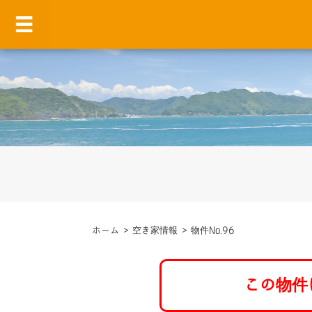
ホーム
>
空き家情報
>
物件No.96
この物件