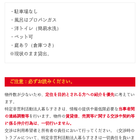
・駐車場なし
・風呂はプロパンガス
・洋トイレ（簡易水洗）
・ペット可
・庭あり（倉庫つき）
※現状のまま貸出。
ご注意：必ずお読みください。
物件数が少ないため、
定住を目的とされる方への紹介を優先
に考えてい
ます。
特定非営利活動法人暮らすさきは、情報の提供や最低限必要な
当事者間
の連絡調整等
を行います。物件の
賃貸借、売買等に関する交渉や契約等
に係る仲介行為は、一切行いません。
交渉は利用希望者と所有者の責任において行ってください。（交渉時の
トラブルについて、特定非営利活動法人暮らすさきは一切責任を負いま