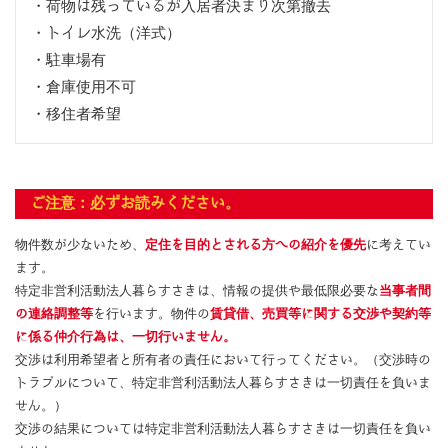
・荷物は残っているが入居者決まり次第撤去
・トイレ水洗（洋式）
・駐車場有
・倉庫使用不可
・移住者希望
ご注意：必ずお読みください。
物件数が少ないため、
定住を目的とされる方への紹介を優先
に考えてい
ます。
特定非営利活動法人暮らすさきは、情報の提供や最低限必要な
当事者間
の連絡調整等
を行います。物件の
賃貸借、売買等に関する交渉や契約等
に係る仲介行為は、一切行いません。
交渉は利用希望者と所有者の責任において行ってください。（交渉時の
トラブルについて、特定非営利活動法人暮らすさきは一切責任を負いま
せん。）
交渉の結果については特定非営利活動法人暮らすさきは一切責任を負い