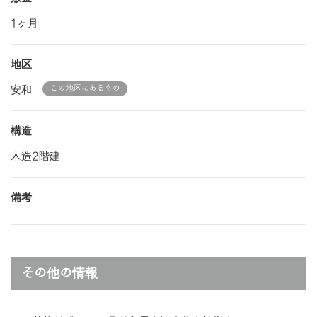
1ヶ月
地区
安和
この地区にあるもの
構造
木造2階建
備考
その他の情報