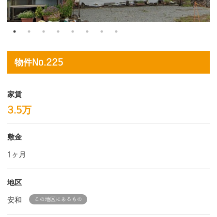
物件No.225
家賃
3.5万
敷金
1ヶ月
地区
安和
この地区にあるもの