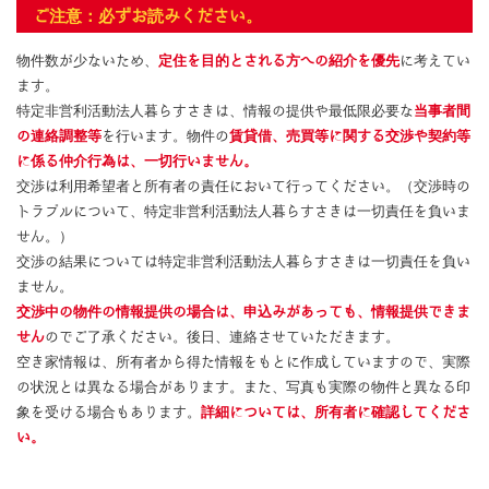
ご注意：必ずお読みください。
物件数が少ないため、
定住を目的とされる方への紹介を優先
に考えてい
ます。
特定非営利活動法人暮らすさきは、情報の提供や最低限必要な
当事者間
の連絡調整等
を行います。物件の
賃貸借、売買等に関する交渉や契約等
に係る仲介行為は、一切行いません。
交渉は利用希望者と所有者の責任において行ってください。（交渉時の
トラブルについて、特定非営利活動法人暮らすさきは一切責任を負いま
せん。）
交渉の結果については特定非営利活動法人暮らすさきは一切責任を負い
ません。
交渉中の物件の情報提供の場合は、申込みがあっても、情報提供できま
せん
のでご了承ください。後日、連絡させていただきます。
空き家情報は、所有者から得た情報をもとに作成していますので、実際
の状況とは異なる場合があります。また、写真も実際の物件と異なる印
象を受ける場合もあります。
詳細については、所有者に確認してくださ
い。