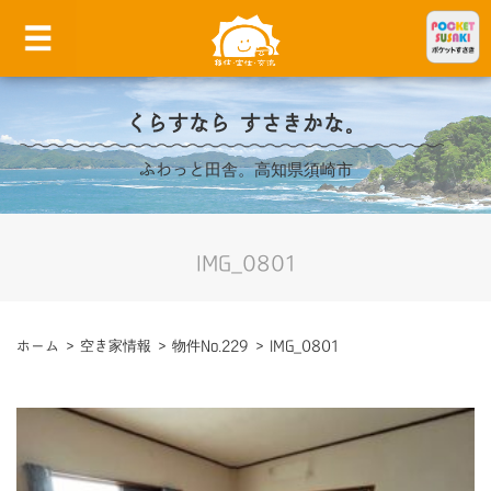
くらすなら すさきかな。
ふわっと田舎。高知県須崎市
IMG_0801
ホーム
>
空き家情報
>
物件No.229
>
IMG_0801