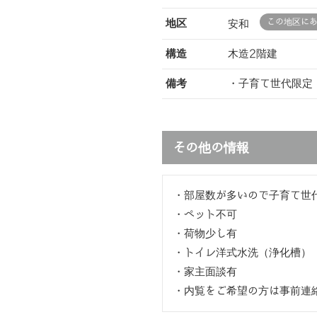
この地区に
地区
安和
構造
木造2階建
備考
・子育て世代限定
その他の情報
・部屋数が多いので子育て世
・ペット不可
・荷物少し有
・トイレ洋式水洗（浄化槽）
・家主面談有
・内覧をご希望の方は事前連