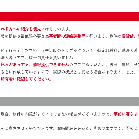
。
される方への紹介を優先
に考えています。
情報の提供や最低限必要な
当事者間の連絡調整等
を行います。物件の
賃貸借、
おいて行ってください。（交渉時のトラブルについて、特定非営利活動法人暮
動法人暮らすさきは一切責任を負いません。
申込みがあっても、情報提供できません
のでご了承ください。後日、連絡させ
をもとに作成していますので、実際の状況とは異なる場合があります。また、
、所有者に確認してください。
た場合、物件の内覧がすぐにはできない場合がございますので、
事前に暮らす
覧をご案内させていただきます。お時間がかかることもありますので、予めご