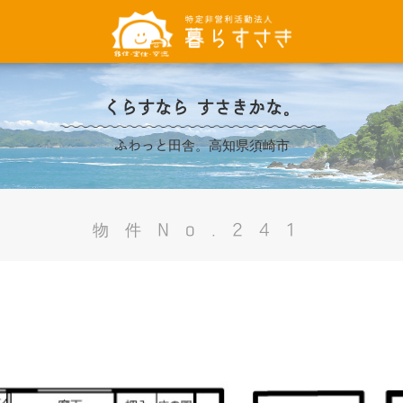
くらすなら すさきかな。
ふわっと田舎。高知県須崎市
物件No.241