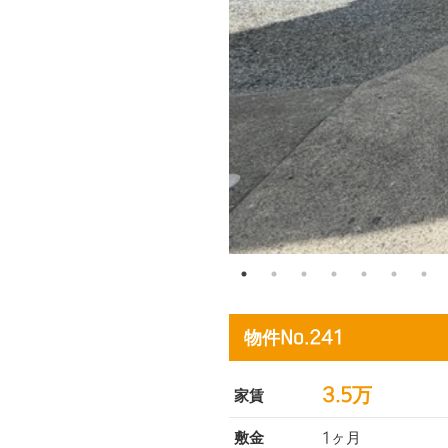
物件No.241
3.5万
家賃
敷金
1ヶ月