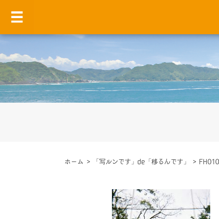
ホーム
>
「写ルンです」de「移るんです」
>
FH01