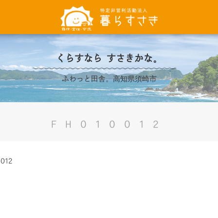
くらすなら すさきかな。
ふわっと田舎。高知県須崎市
FH010012
0012