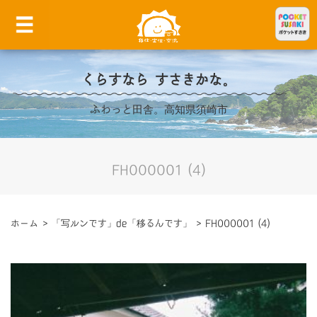
くらすなら すさきかな。
ふわっと田舎。高知県須崎市
FH000001 (4)
ホーム
>
「写ルンです」de「移るんです」
>
FH000001 (4)