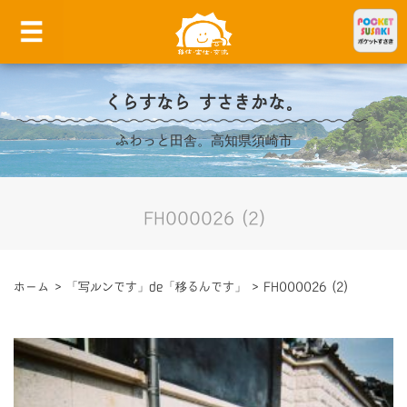
くらすなら すさきかな。
ふわっと田舎。高知県須崎市
FH000026 (2)
ホーム
>
「写ルンです」de「移るんです」
>
FH000026 (2)