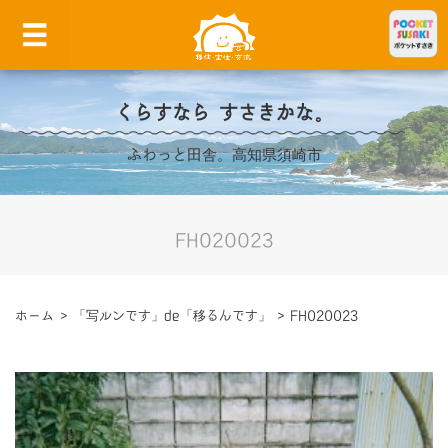
くらすなら すさきかな。
ふわっと田舎。高知県須崎市
FH020023
ホーム
>
「写ルンです」de「移るんです」
>
FH020023