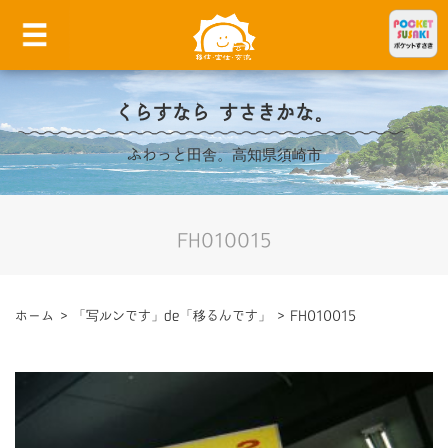
くらすなら すさきかな。
ふわっと田舎。高知県須崎市
FH010015
ホーム
>
「写ルンです」de「移るんです」
>
FH010015