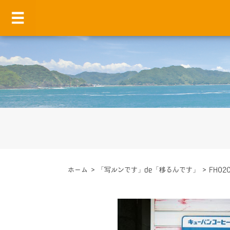
ホーム
>
「写ルンです」de「移るんです」
>
FH020