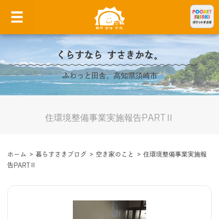
くらすなら すさきかな。
ふわっと田舎。高知県須崎市
住環境整備事業実施報告PARTⅡ
ホーム
>
暮らすさきブログ
>
空き家のこと
>
住環境整備事業実施報
告PARTⅡ