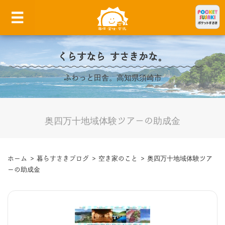
くらすなら すさきかな。
ふわっと田舎。高知県須崎市
奥四万十地域体験ツアーの助成金
ホーム
>
暮らすさきブログ
>
空き家のこと
>
奥四万十地域体験ツア
ーの助成金