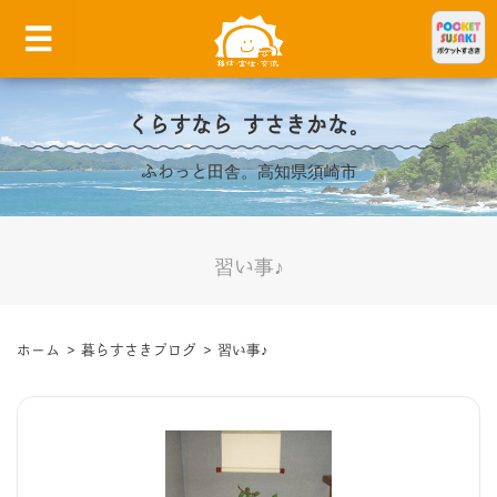
くらすなら すさきかな。
ふわっと田舎。高知県須崎市
習い事♪
ホーム
>
暮らすさきブログ
>
習い事♪