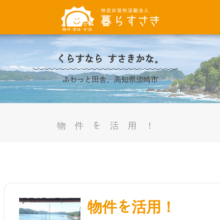
くらすなら すさきかな。
ふわっと田舎。高知県須崎市
物件を活用！
物件を活用！