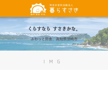
くらすなら すさきかな。
ふわっと田舎。高知県須崎市
IMG