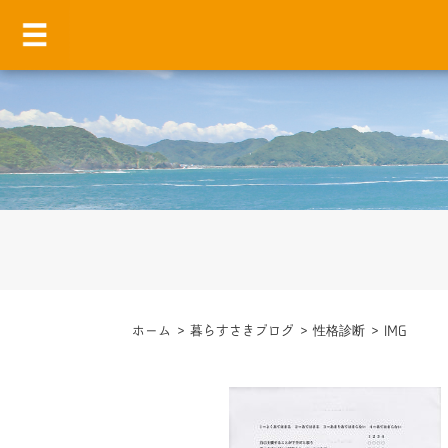
ホーム
>
暮らすさきブログ
>
性格診断
>
IMG