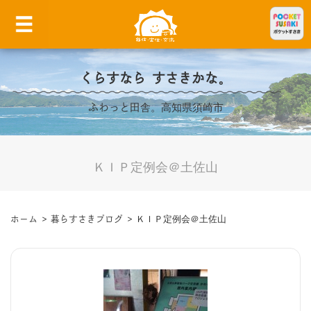
くらすなら すさきかな。
ふわっと田舎。高知県須崎市
ＫＩＰ定例会＠土佐山
ホーム
>
暮らすさきブログ
>
ＫＩＰ定例会＠土佐山