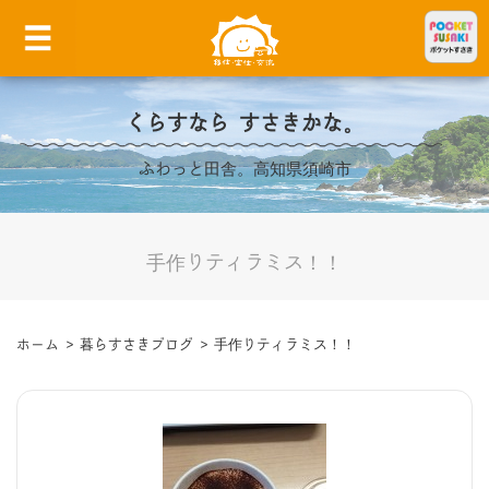
くらすなら すさきかな。
ふわっと田舎。高知県須崎市
手作りティラミス！！
ホーム
>
暮らすさきブログ
>
手作りティラミス！！