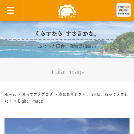
くらすなら すさきかな。
ふわっと田舎。高知県須崎市
Digital image
ホーム
>
暮らすさきブログ
>
高知暮らしフェアin大阪、行ってきまし
た！
>
Digital image