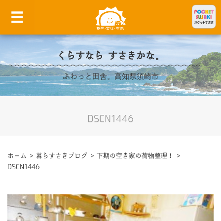
くらすなら すさきかな。
ふわっと田舎。高知県須崎市
DSCN1446
ホーム
>
暮らすさきブログ
>
下期の空き家の荷物整理！
>
DSCN1446