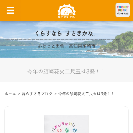
くらすなら すさきかな。
ふわっと田舎。高知県須崎市
今年の須崎花火二尺玉は3発！！
ホーム
>
暮らすさきブログ
>
今年の須崎花火二尺玉は3発！！