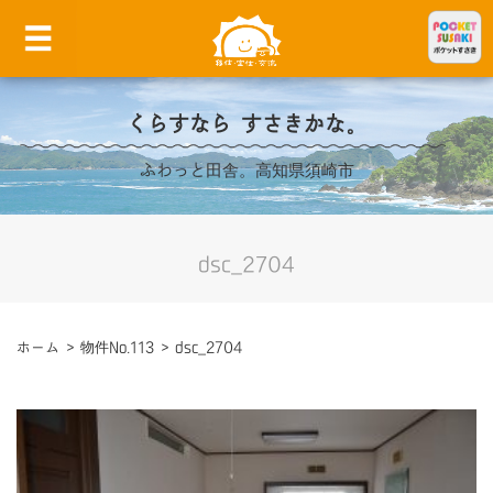
くらすなら すさきかな。
ふわっと田舎。高知県須崎市
dsc_2704
ホーム
>
物件No.113
>
dsc_2704