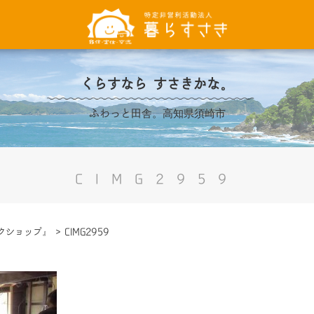
くらすなら すさきかな。
ふわっと田舎。高知県須崎市
CIMG2959
クショップ』
>
CIMG2959