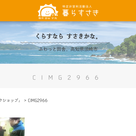
くらすなら すさきかな。
ふわっと田舎。高知県須崎市
CIMG2966
クショップ』
>
CIMG2966