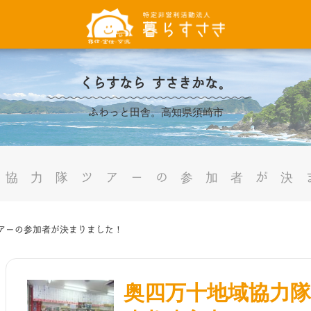
くらすなら すさきかな。
ふわっと田舎。高知県須崎市
域協力隊ツアーの参加者が決
アーの参加者が決まりました！
奥四万十地域協力隊