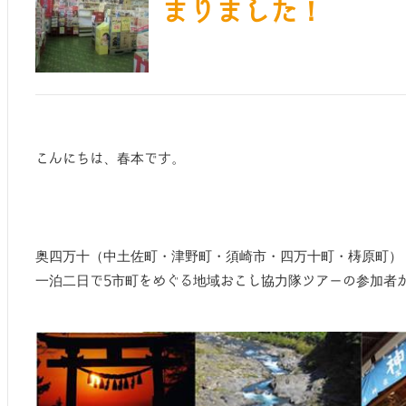
まりました！
こんにちは、春本です。
奥四万十（中土佐町・津野町・須崎市・四万十町・梼原町）
一泊二日で5市町をめぐる地域おこし協力隊ツアーの参加者