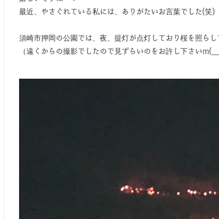
最近、やさぐれている私には、ありがたいお言葉でした(笑)
須崎市押岡の公園では、夜、提灯が点灯しており桜を照らし
（遠くからの撮影でしたので見ずらいのをお許し下さいm(__