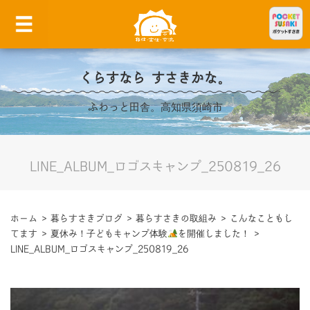
くらすなら すさきかな。
ふわっと田舎。高知県須崎市
LINE_ALBUM_ロゴスキャンプ_250819_26
ホーム
>
暮らすさきブログ
>
暮らすさきの取組み
>
こんなこともし
てます
>
夏休み！子どもキャンプ体験
を開催しました！
>
LINE_ALBUM_ロゴスキャンプ_250819_26