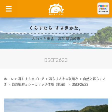
くらすなら すさきかな。
ふわっと田舎。高知県須崎市
DSCF2623
ホーム
>
暮らすさきブログ
>
暮らすさきの取組み
>
自然と暮らすさ
き
>
自然観察とシーカヤック体験（前編）
>
DSCF2623