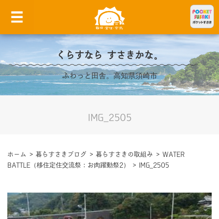
くらすなら すさきかな。
ふわっと田舎。高知県須崎市
IMG_2505
ホーム
>
暮らすさきブログ
>
暮らすさきの取組み
>
WATER
BATTLE（移住定住交流祭：お肉躍動祭2）
>
IMG_2505